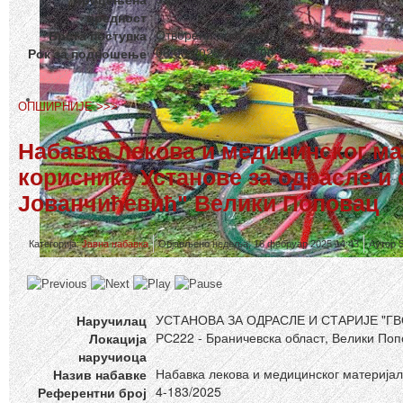
вредност
Отворени поступак
Врста поступка
06.03.2025 11:00:00
Рок за подношење
ОПШИРНИЈЕ >>>
Набавка лекова и медицинског ма
корисника Установе за одрасле и 
Јованчићевић" Велики Поповац
Категорија:
Јавна набавка
Објављено недеља, 16 фебруар 2025 14:43
Аутор 
УСТАНОВА ЗА ОДРАСЛЕ И СТАРИЈЕ "
Наручилац
РС222 - Браничевска област, Велики По
Локација
наручиоца
Набавка лекова и медицинског материјал
Назив набавке
4-183/2025
Референтни број