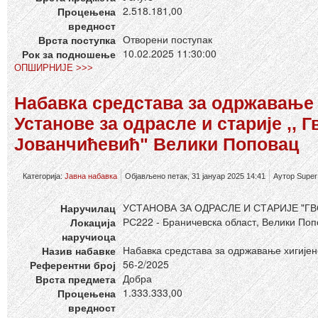
2.518.181,00
Процењена
вредност
Отворени поступак
Врста поступка
10.02.2025 11:30:00
Рок за подношење
ОПШИРНИЈЕ >>>
Набавка средстава за одржавање 
Установе за одрасле и старије ,, 
Јованчићевић" Велики Поповац
Категорија:
Јавна набавка
Објављено петак, 31 јануар 2025 14:41
Аутор Super
УСТАНОВА ЗА ОДРАСЛЕ И СТАРИЈЕ "
Наручилац
РС222 - Браничевска област, Велики По
Локација
наручиоца
Набавка средстава за одржавање хигијене
Назив набавке
56-2/2025
Референтни број
Добра
Врста предмета
1.333.333,00
Процењена
вредност