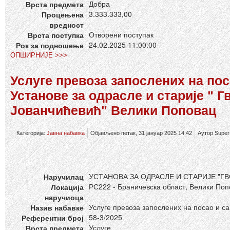
Добра
Врста предмета
3.333.333,00
Процењена
вредност
Отворени поступак
Врста поступка
24.02.2025 11:00:00
Рок за подношење
ОПШИРНИЈЕ >>>
Услуге превоза запослених на пос
Установе за одрасле и старије " Г
Јованчићевић" Велики Поповац
Категорија:
Јавна набавка
Објављено петак, 31 јануар 2025 14:42
Аутор Super
УСТАНОВА ЗА ОДРАСЛЕ И СТАРИЈЕ "
Наручилац
РС222 - Браничевска област, Велики По
Локација
наручиоца
Услуге превоза запослених на посао и са
Назив набавке
58-3/2025
Референтни број
Услуге
Врста предмета