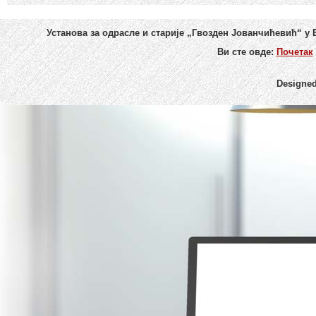
Установа за одрасле и старије „Гвозден Јованчићевић“ у
Ви сте овде:
Почетак
Designe