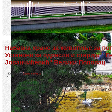
Набавка хране за животиње за по
Установе за одрасле и старије " Г
Јованчићевић" Велики Поповац
Категорија:
Јавна набавка
Објављено субота, 19 јул 2025 14:48
Аутор Super U
УСТАНОВА ЗА ОДРАСЛЕ И СТАРИЈЕ "
Наручилац
РС222 - Браничевска област, Велики По
Локација
наручиоца
Набавка хране за животиње за потребе е
Назив набавке
793/6-2025
Референтни број
Добра
Врста предмета