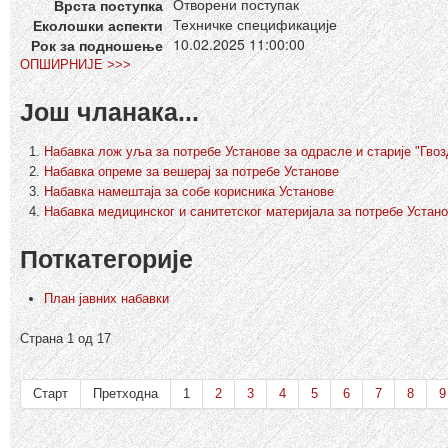
Отворени поступак
Врста поступка
Техничке спецификације
Еколошки аспекти
10.02.2025 11:00:00
Рок за подношење
ОПШИРНИЈЕ >>>
Још чланака...
Набавка лож уља за потребе Установе за одрасле и старије "Гво
Набавка опреме за вешерај за потребе Установе
Набавка намештаја за собе корисника Установе
Набавка медицинског и санитетског материјала за потребе Устан
Поткатегорије
План јавних набавки
Страна 1 од 17
Старт
Претходна
1
2
3
4
5
6
7
8
9