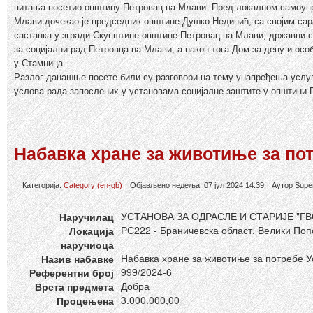
питања посетио општину Петровац на Млави. Пред локалном самоуп
Млави дочекао је председник општине Душко Нединић, са својим са
састанка у згради Скупштине општине Петровац на Млави, државни с
за социјални рад Петровца на Млави, а након тога Дом за децу и ос
у Стамница.
Разлог данашње посете били су разговори на тему унапређења услу
услова рада запослених у установама социјалне заштите у општини
Набавка хране за животиње за по
Категорија:
Category (en-gb)
Објављено недеља, 07 јул 2024 14:39
Аутор Supe
УСТАНОВА ЗА ОДРАСЛЕ И СТАРИЈЕ "
Наручилац
РС222 - Браничевска област, Велики По
Локација
наручиоца
Набавка хране за животиње за потребе У
Назив набавке
999/2024-6
Референтни број
Добра
Врста предмета
3.000.000,00
Процењена