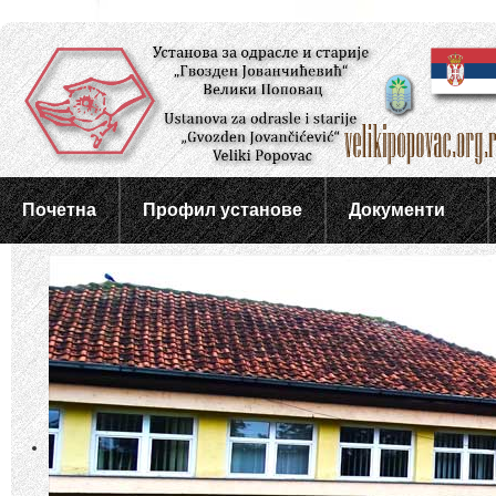
Почетна
Профил установе
Документи